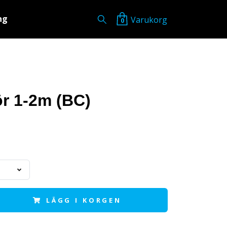
ng
Varukorg
0
ör 1-2m (BC)
LÄGG I KORGEN