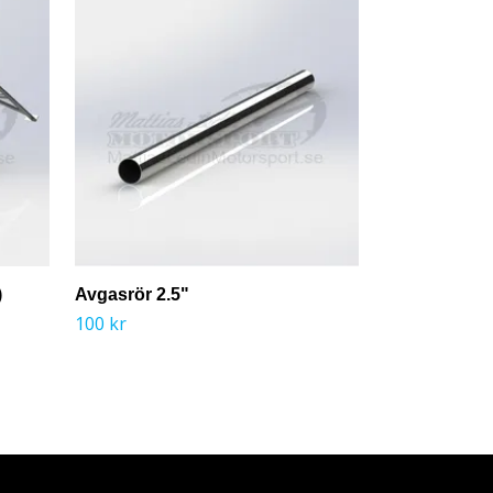
)
Avgasrör 2.5"
FIA Godkänt
100 kr
560 kr