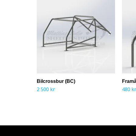
Bilcrossbur (BC)
Framå
2 500 kr
480 k