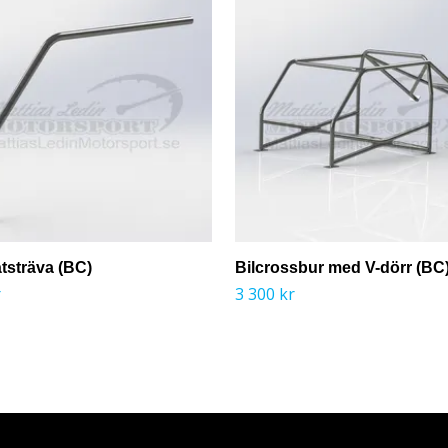
tsträva (BC)
Bilcrossbur med V-dörr (BC
r
3 300 kr