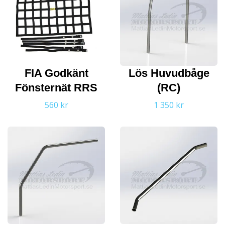
FIA Godkänt
Lös Huvudbåge
Fönsternät RRS
(RC)
560 kr
1 350 kr