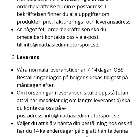
orderbekräftelse till din e-postadress. I
bekräftelsen finner du alla uppgifter om
produkter, pris, fakturerings- och leveransadress.
Är något fel i orderbekräftelsen ska du
omedelbart kontakta oss via e-post
till
info@mattiasledinmotorsport.se
.
Leverans
Våra normala leveranstider är 7-14 dagar. OBS!
Beställningar lagda på helger skickas tidigast på
måndagen efter.
Om förseningar i leveransen skulle uppstå (utan
att vi har meddelat dig om längre leveranstid) ska
du kontakta oss på e-
postadress:
info@mattiasledinmotorsport.se
.
Väljer du att själv hämta din beställning hos oss så
har du 14 kalenderdagar på dig att hämta denna