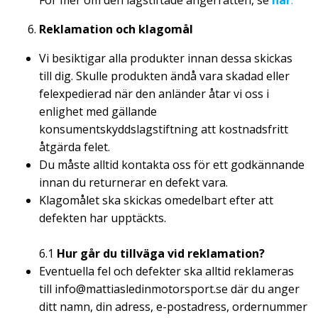
För mer om den lagstiftade ångerrätten, se
här
.
Reklamation och klagomål
Vi besiktigar alla produkter innan dessa skickas
till dig. Skulle produkten ändå vara skadad eller
felexpedierad när den anländer åtar vi oss i
enlighet med gällande
konsumentskyddslagstiftning att kostnadsfritt
åtgärda felet.
Du måste alltid kontakta oss för ett godkännande
innan du returnerar en defekt vara.
Klagomålet ska skickas omedelbart efter att
defekten har upptäckts.
6.1
Hur går du tillväga vid reklamation?
Eventuella fel och defekter ska alltid reklameras
till
info@mattiasledinmotorsport.se
där du anger
ditt namn, din adress, e-postadress, ordernummer