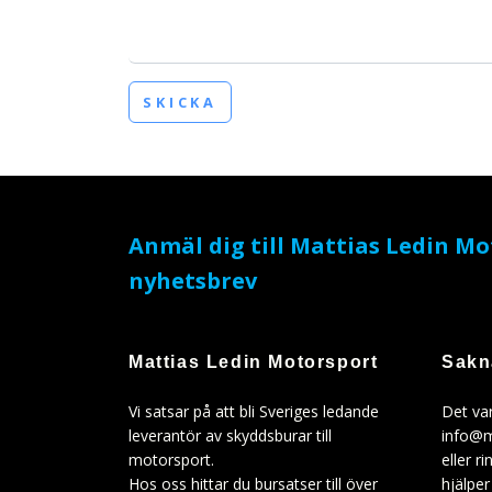
SKICKA
Anmäl dig till Mattias Ledin M
nyhetsbrev
Mattias Ledin Motorsport
Sakn
Vi satsar på att bli Sveriges ledande
Det var
leverantör av skyddsburar till
info@m
motorsport.
eller 
Hos oss hittar du bursatser till över
hjälper