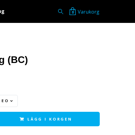
ng
Varukorg
0
g (BC)
MEO 147
LÄGG I KORGEN