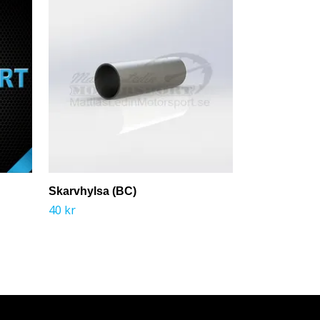
Skarvhylsa (BC)
Avgasrör 2.5
40 kr
100 kr