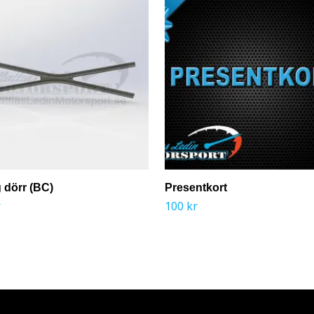
 dörr (BC)
Presentkort
r
100 kr