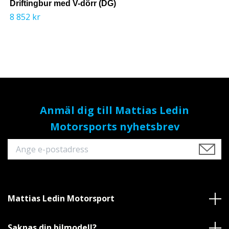
Driftingbur med V-dörr (DG)
8 852 kr
Anmäl dig till Mattias Ledin
Motorsports nyhetsbrev
Mattias Ledin Motorsport
Saknas din bilmodell?