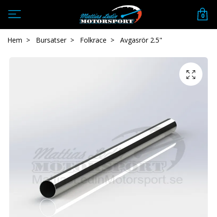
0
Hem
Bursatser
Folkrace
Avgasrör 2.5"