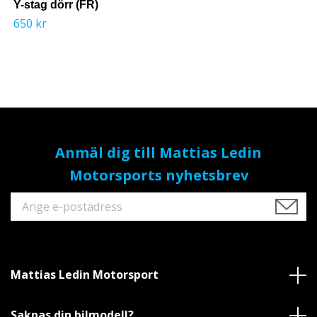
Y-stag dörr (FR)
650 kr
Anmäl dig till Mattias Ledin
Motorsports nyhetsbrev
Mattias Ledin Motorsport
Saknas din bilmodell?