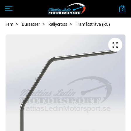
0
Hem
Bursatser
Rallycross
Framåtsträva (RC)