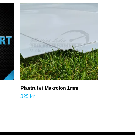
Plastruta i Makrolon 1mm
Avgasrör 2.5
325 kr
100 kr