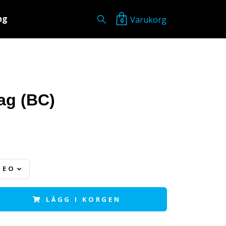
ng
Varukorg
0
ag (BC)
MEO 147
LÄGG I KORGEN